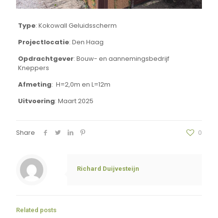
Type
: Kokowall Geluidsscherm
Projectlocatie
: Den Haag
Opdrachtgever
: Bouw- en aannemingsbedrijf
Kneppers
Afmeting
: H=2,0m en L=12m
Uitvoering
: Maart 2025
Share
0
Richard Duijvesteijn
Related posts